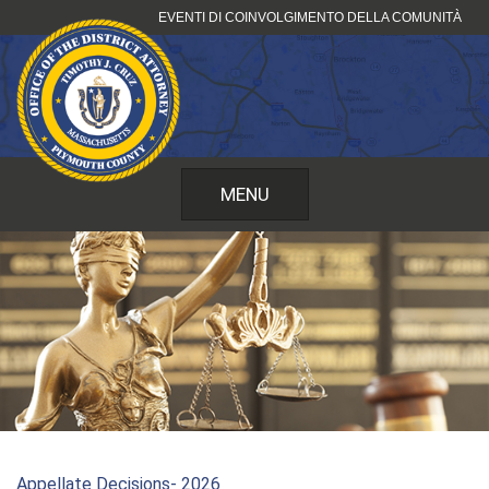
Vai
EVENTI DI COINVOLGIMENTO DELLA COMUNITÀ
al
contenuto
MENU
Appellate Decisions- 2026