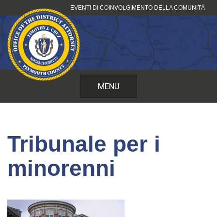
Vai
EVENTI DI COINVOLGIMENTO DELLA COMUNITÀ
al
contenuto
MENU
Tribunale per i
minorenni