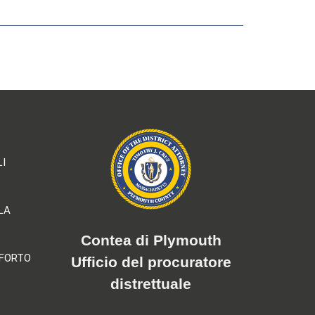
LI
LA
Contea di Plymouth
NFORTO
Ufficio del procuratore
distrettuale