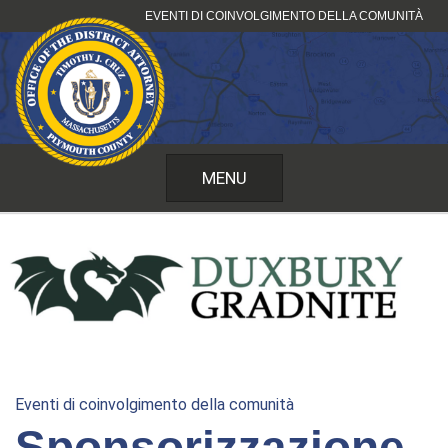
Vai
EVENTI DI COINVOLGIMENTO DELLA COMUNITÀ
al
contenuto
MENU
Eventi di coinvolgimento della comunità
Sponsorizzazione