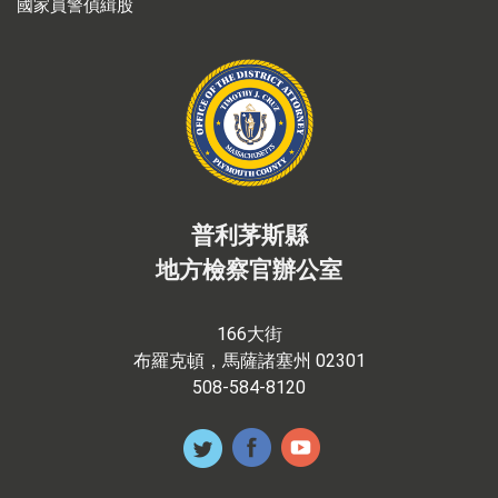
國家員警偵緝股
普利茅斯縣
地方檢察官辦公室
166大街
布羅克頓，馬薩諸塞州 02301
508-584-8120