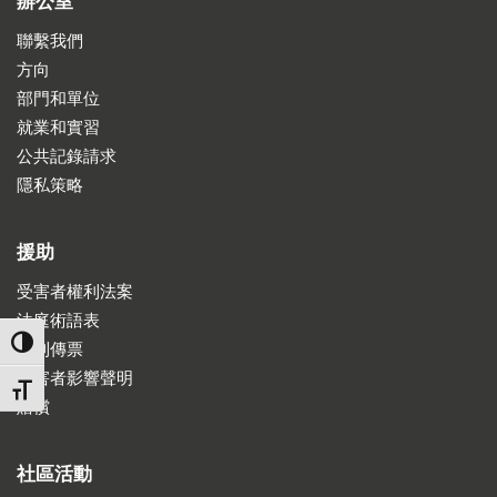
辦公室
聯繫我們
方向
部門和單位
就業和實習
公共記錄請求
隱私策略
援助
受害者權利法案
法庭術語表
TOGGLE HIGH CONTRAST
收到傳票
受害者影響聲明
TOGGLE FONT SIZE
賠償
社區活動