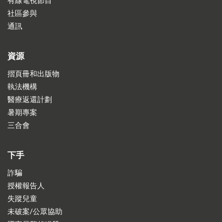
有線電視節目
社區參與
通訊
資源
摺頁冊和出版物
執法機構
醫療返還計劃
暑期專案
三合會
下手
詐騙
授權報告人
失蹤兒童
未破案/公眾協助