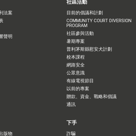
社區活動
利法案
目前的倡議和計劃
表
COMMUNITY COURT DIVERSION
PROGRAM
社區參與活動
響聲明
暑期專案
普利茅斯縣慰安犬計劃
校本課程
網路安全
公眾意識
有線電視節目
以前的專案
贈款、資金、戰略和倡議
通訊
下手
出版物
詐騙