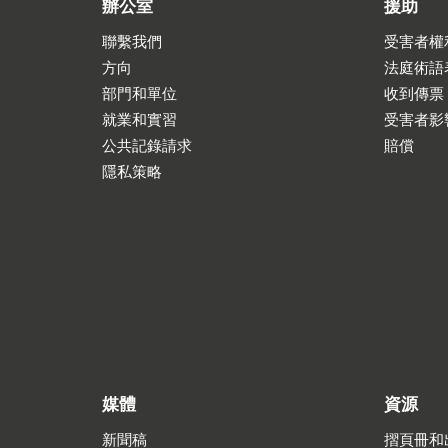
辦公室
援助
聯繫我們
受害者權
方向
法庭術語
部門和單位
收到傳票
就業和實習
受害者影
公共記錄請求
賠償
隱私策略
媒體
資源
新聞稿
摺頁冊和