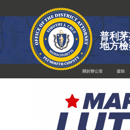
跳
到
內
容
普利茅
地方檢
關於辦公室
援助