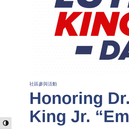
社區參與活動
Honoring Dr.
King Jr. “E
TOGGLE HIGH CONTRAST