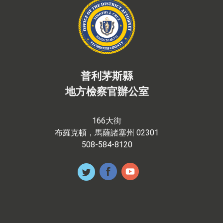
普利茅斯縣
地方檢察官辦公室
166大街
布羅克頓，馬薩諸塞州 02301
508-584-8120