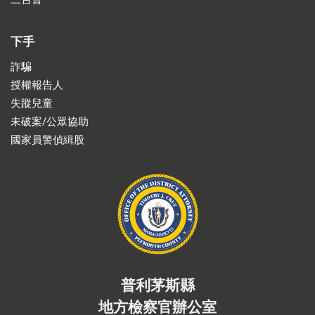
下手
詐騙
授權報告人
失蹤兒童
未破案/公眾協助
國家員警偵緝股
普利茅斯縣
地方檢察官辦公室