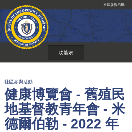
跳
社區參與活動
到
內
容
功能表
社區參與活動
健康博覽會 - 舊殖民
地基督教青年會 - 米
德爾伯勒 - 2022 年