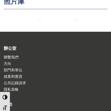
照片庫
辦公室
聯繫我們
方向
部門和單位
就業和實習
公共記錄請求
隱私策略
TOGGLE HIGH CONTRAST
援助
TOGGLE FONT SIZE