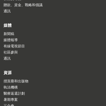
贈款、資金、戰略和倡議
通訊
媒體
新聞稿
媒體報導
有線電視節目
社區參與
通訊
資源
摺頁冊和出版物
執法機構
醫療返還計劃
暑期專案
三合會