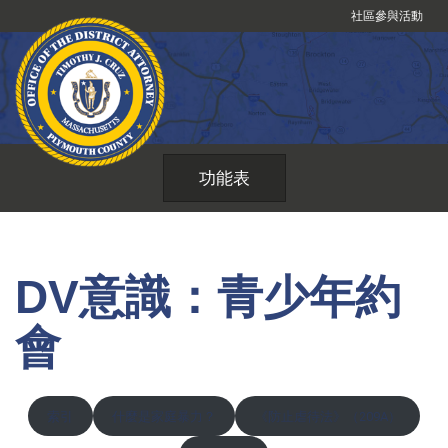
跳
社區參與活動
到
內
容
功能表
DV意識：青少年約
會
索引
什麼是家庭暴力？
《防止虐待法》（209A）