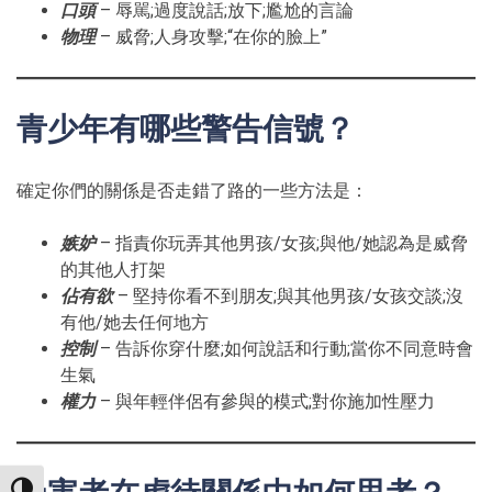
口頭
– 辱駡;過度說話;放下;尷尬的言論
物理
– 威脅;人身攻擊;“在你的臉上”
青少年有哪些警告信號？
確定你們的關係是否走錯了路的一些方法是：
嫉妒
– 指責你玩弄其他男孩/女孩;與他/她認為是威脅
的其他人打架
佔有欲
– 堅持你看不到朋友;與其他男孩/女孩交談;沒
有他/她去任何地方
控制
– 告訴你穿什麼;如何說話和行動;當你不同意時會
生氣
權力
– 與年輕伴侶有參與的模式;對你施加性壓力