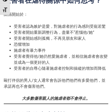
受害者在虐待關係中如何思考？
TOGGLE HIGH CONTRAST
TOGGLE FONT SIZE
關係開始於：
受害者認為嫉妒是愛，對施虐者的行為感到受寵若驚
受害者開始重新調整行為，盡量不“惹惱他/她”
受害者開始感到孤獨，不再見朋友和家人
恐懼增加
施虐者有暴力事件
受害者覺得他/她仍然愛施虐者，並相信施虐者會改變
並成為一個更好的人
受害者的自尊心隨著施虐者控制和操縱的增加而降低
毆打伴侶的男人/女人通常會告訴他們他們有多愛他們，並
承諾再也不會傷害他們。
大多數傷害親人的施虐者都不會停止。