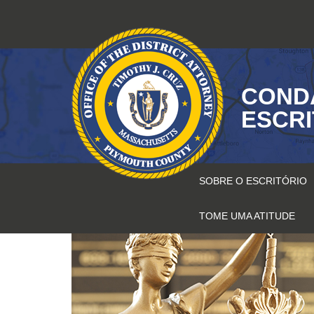
Pular
para
o
conteúdo
COND
ESCR
SOBRE O ESCRITÓRIO
TOME UMA ATITUDE