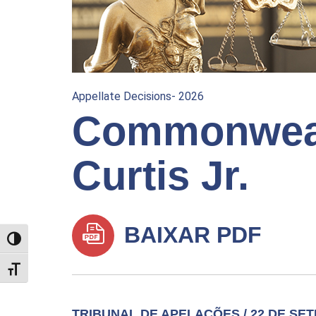
Appellate Decisions- 2026
Commonweal
Curtis Jr.
BAIXAR PDF
TOGGLE HIGH CONTRAST
TOGGLE FONT SIZE
TRIBUNAL DE APELAÇÕES / 22 DE SE