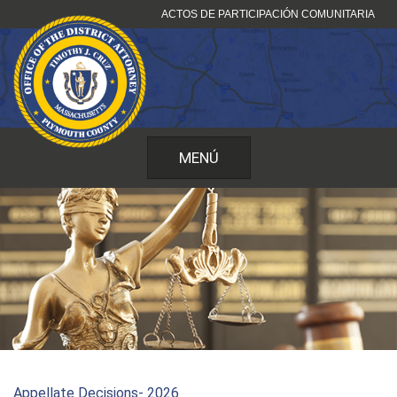
Ir
ACTOS DE PARTICIPACIÓN COMUNITARIA
al
contenido
MENÚ
Appellate Decisions- 2026