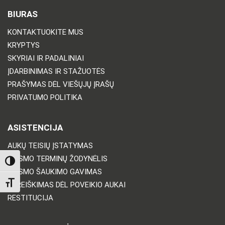
BIURAS
KONTAKTUOKITE MUS
KRYPTYS
SKYRIAI IR PADALINIAI
ĮDARBINIMAS IR STAŽUOTĖS
PRAŠYMAS DĖL VIEŠŲJŲ ĮRAŠŲ
PRIVATUMO POLITIKA
ASISTENCIJA
AUKŲ TEISIŲ ĮSTATYMAS
TEISMO TERMINŲ ŽODYNĖLIS
TOGGLE HIGH CONTRAST
TEISMO ŠAUKIMO GAVIMAS
TOGGLE FONT SIZE
PAREIŠKIMAS DĖL POVEIKIO AUKAI
RESTITUCIJA