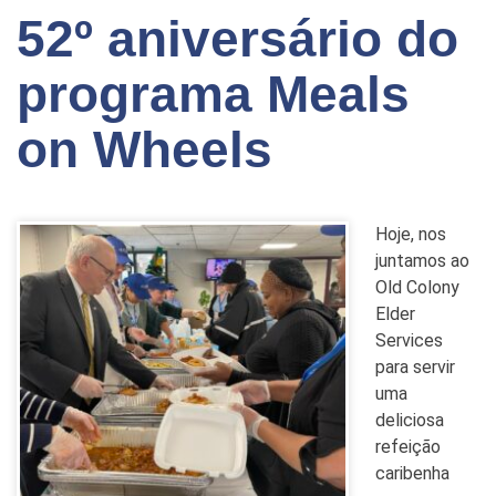
52º aniversário do
programa Meals
on Wheels
Hoje, nos
juntamos ao
Old Colony
Elder
Services
para servir
uma
deliciosa
refeição
caribenha