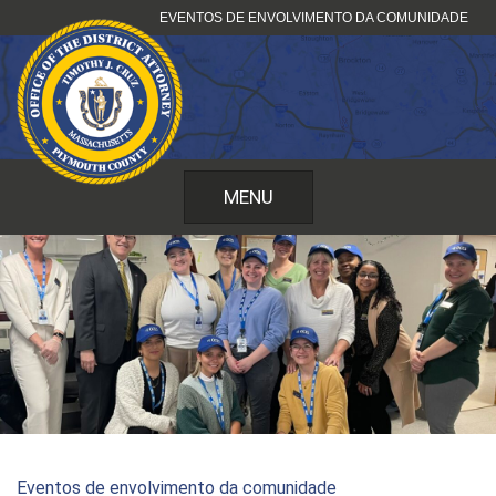
Pular
EVENTOS DE ENVOLVIMENTO DA COMUNIDADE
para
o
conteúdo
MENU
Eventos de envolvimento da comunidade