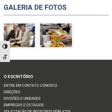
GALERIA DE FOTOS
TOGGLE HIGH CONTRAST
TOGGLE FONT SIZE
O ESCRITÓRIO
ENTRE EM CONTATO CONOSCO
DIREÇÕES
DIVISÕES E UNIDADES
EMPREGOS E ESTÁGIOS
SOLICITAÇÃO DE REGISTROS PÚBLICOS