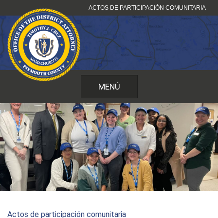
Ir
ACTOS DE PARTICIPACIÓN COMUNITARIA
al
contenido
MENÚ
Actos de participación comunitaria