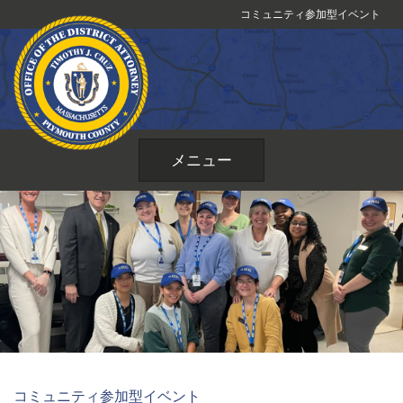
コ
コミュニティ参加型イベント
ン
テ
ン
ツ
へ
ス
メニュー
キ
ッ
プ
コミュニティ参加型イベント