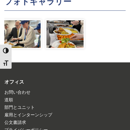
フォトギャラリー
TOGGLE HIGH CONTRAST
TOGGLE FONT SIZE
オフィス
お問い合わせ
道順
部門とユニット
雇用とインターンシップ
公文書請求