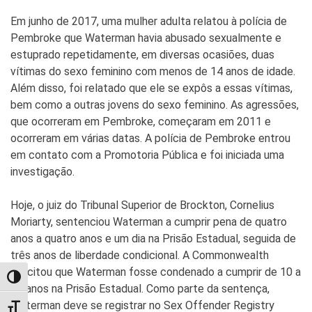
Em junho de 2017, uma mulher adulta relatou à polícia de
Pembroke que Waterman havia abusado sexualmente e
estuprado repetidamente, em diversas ocasiões, duas
vítimas do sexo feminino com menos de 14 anos de idade.
Além disso, foi relatado que ele se expôs a essas vítimas,
bem como a outras jovens do sexo feminino. As agressões,
que ocorreram em Pembroke, começaram em 2011 e
ocorreram em várias datas. A polícia de Pembroke entrou
em contato com a Promotoria Pública e foi iniciada uma
investigação.
Hoje, o juiz do Tribunal Superior de Brockton, Cornelius
Moriarty, sentenciou Waterman a cumprir pena de quatro
anos a quatro anos e um dia na Prisão Estadual, seguida de
três anos de liberdade condicional. A Commonwealth
solicitou que Waterman fosse condenado a cumprir de 10 a
TOGGLE HIGH CONTRAST
12 anos na Prisão Estadual. Como parte da sentença,
Waterman deve se registrar no Sex Offender Registry
TOGGLE FONT SIZE