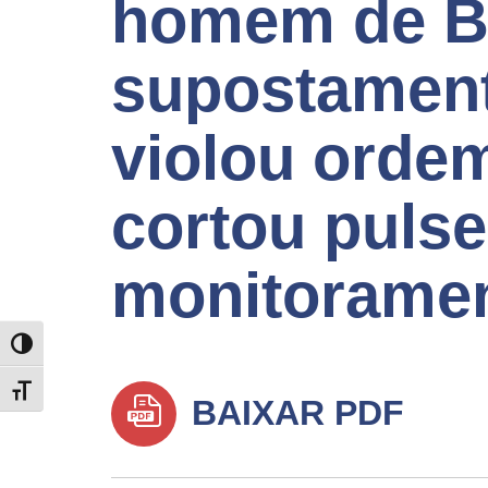
homem de B
supostament
violou ordem
cortou pulse
monitorame
TOGGLE HIGH CONTRAST
TOGGLE FONT SIZE
BAIXAR PDF