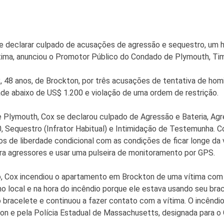
declarar culpado de acusações de agressão e sequestro, um
ítima, anunciou o Promotor Público do Condado de Plymouth, Tim
, 48 anos, de Brockton, por três acusações de tentativa de hom
ade abaixo de US$ 1.200 e violação de uma ordem de restrição.
de Plymouth, Cox se declarou culpado de Agressão e Bateria, Ag
0, Sequestro (Infrator Habitual) e Intimidação de Testemunha
os de liberdade condicional com as condições de ficar longe da
ara agressores e usar uma pulseira de monitoramento por GPS.
, Cox incendiou o apartamento em Brockton de uma vítima com u
x no local e na hora do incêndio porque ele estava usando seu b
 bracelete e continuou a fazer contato com a vítima. O incêndio
n e pela Polícia Estadual de Massachusetts, designada para o