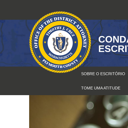
Pular
para
o
conteúdo
COND
ESCR
SOBRE O ESCRITÓRIO
TOME UMA ATITUDE