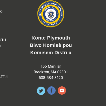
YO
Konte Plymouth
UTH
Biwo Komisè pou
O
Komisèm Distri a
166 Main lari
Brockton, MA 02301
TEJI
508-584-8120