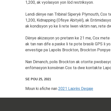
1,200, ak vyolasyon yon lòd restriksyon.
Lendi dènye nan Tribinal Siperyè Plymouth, Cox te
1,200, Kidnapping (Ofisye Abityèl), ak Entimid
ak kondisyon yo ke li rete lwen viktim nan, rete 
Dènye akizasyon yo pretann ke 21 me, Cox mete di
ak tan nan dife a paske li te pote braslè GPS li yo
envestige pa Lapolis Brockton, Brockton Ponpye 
Nan Dimanch, polis Brockton ak otorite pwobasyo
enfòmasyon konsènan Cox ta dwe kontakte Lapol
SE POU 25, 2021
Moun ki afiche nan
2021 Laprès Degaje