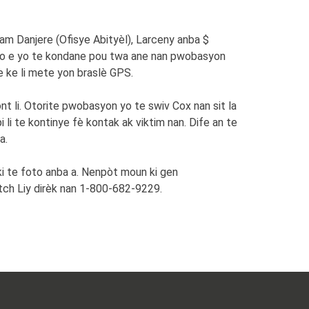
Zam Danjere (Ofisye Abityèl), Larceny anba $
 yo e yo te kondane pou twa ane nan pwobasyon
e ke li mete yon braslè GPS.
 li. Otorite pwobasyon yo te swiv Cox nan sit la
i li te kontinye fè kontak ak viktim nan. Dife an te
a.
i te foto anba a. Nenpòt moun ki gen
h Liy dirèk nan 1-800-682-9229.