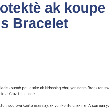
wotektè ak koupe
s Bracelet
de koupab pou atake ak kidnaping chaj, yon nonm Brockton swad
te J. Cruz te anonse.
kton, sou twa konte asasinay, ak yon konte chak nan Arson nan 