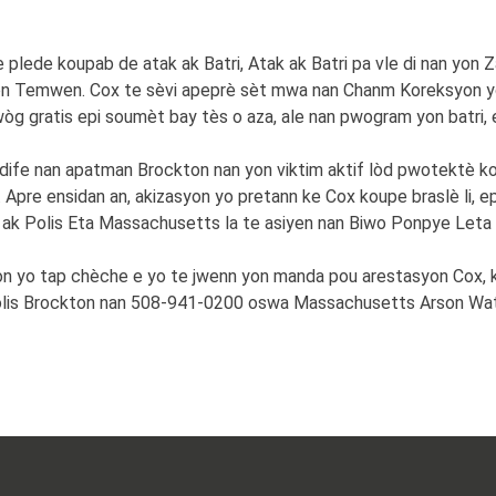
 plede koupab de atak ak Batri, Atak ak Batri pa vle di nan yon 
asyon Temwen. Cox te sèvi apeprè sèt mwa nan Chanm Koreksyon
dwòg gratis epi soumèt bay tès o aza, ale nan pwogram yon batri, 
fe nan apatman Brockton nan yon viktim aktif lòd pwotektè kont
. Apre ensidan an, akizasyon yo pretann ke Cox koupe braslè li, ep
ak Polis Eta Massachusetts la te asiyen nan Biwo Ponpye Leta 
n yo tap chèche e yo te jwenn yon manda pou arestasyon Cox, k
is Brockton nan 508-941-0200 oswa Massachusetts Arson Watc