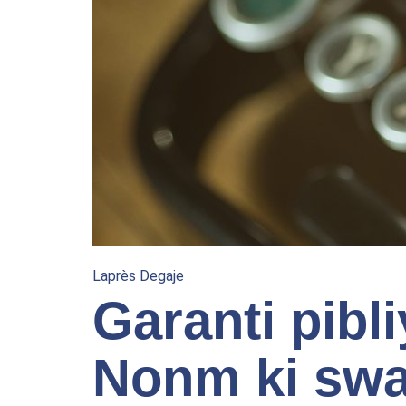
Laprès Degaje
Garanti pibl
Nonm ki swa