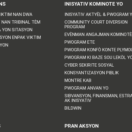
NS
INISYATIV KOMINOTE YO
IKTIM NAN DWA
INISYATIV AKTYÈL & PWOGRAM 
 NAN TRIBINAL TÈM
COMMUNITY COURT DIVERSION
PROGRAM
 YON SITASYON
EVÈNMAN ANGAJMAN KOMINOTÈ
SYON ENPAK VIKTIM
PWOGRAM ETE
SYON
PWOGRAM KONFÒ KONTE PLYMO
PWOGRAM KI BAZE SOU LEKÒL Y
CYBER SEKIRITE SOSYAL
KONSYANTIZASYON PIBLIK
MONTRE KAB
PWOGRAM ANVAN YO
SIBVANSYON, FINANSMAN, ESTRA
AK INISYATIV
BILDWIN
S
PRAN AKSYON