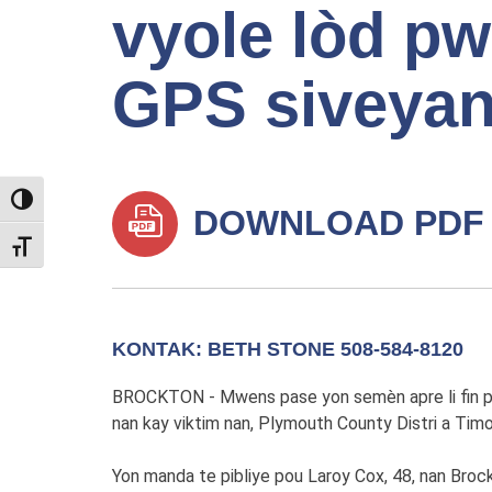
vyole lòd p
GPS siveyan
TOGGLE HIGH CONTRAST
DOWNLOAD PDF
TOGGLE FONT SIZE
KONTAK: BETH STONE 508-584-8120
BROCKTON - Mwens pase yon semèn apre li fin ple
nan kay viktim nan, Plymouth County Distri a Timo
Yon manda te pibliye pou Laroy Cox, 48, nan Broc