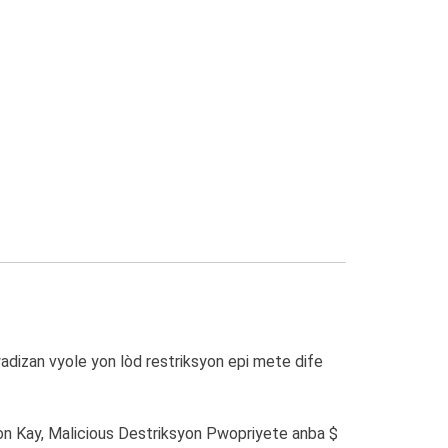
izan vyole yon lòd restriksyon epi mete dife
yon Kay, Malicious Destriksyon Pwopriyete anba $