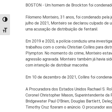
BOSTON - Um homem de Brockton foi condenado o
Filomeno Monteiro, 31 anos, foi condenado pela ju
TOGGLE HIGH CONTRAST
julho de 2021, Monteiro se declarou culpado de u
uma acusação de distribuição de fentanil.
TOGGLE FONT SIZE
Em 2019 e 2020, a polícia conduziu uma investi
trabalhou com o corréu Christian Collins para di
Plympton. No momento do crime, Monteiro estava
agressão agravada. Monteiro também já havia sid
com intenção de distribuir maconha.
Em 10 de dezembro de 2021, Collins foi condenado
A Procuradora dos Estados Unidos Rachael S. Rol
Coronel Christopher Mason, Superintendente da 
Bridgewater Paul O'Brien; Douglas Bartlett, Dele
Timothy Cruz fizeram o anúncio. O procurador ass