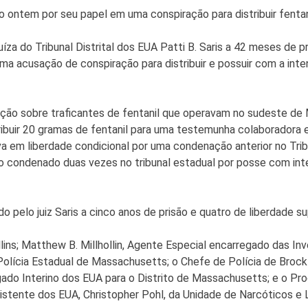
ntem por seu papel em uma conspiração para distribuir fenta
íza do Tribunal Distrital dos EUA Patti B. Saris a 42 meses de p
ma acusação de conspiração para distribuir e possuir com a inten
gação sobre traficantes de fentanil que operavam no sudeste 
stribuir 20 gramas de fentanil para uma testemunha colaboradora 
 em liberdade condicional por uma condenação anterior no Trib
o condenado duas vezes no tribunal estadual por posse com inte
 pelo juiz Saris a cinco anos de prisão e quatro de liberdade su
lins; Matthew B. Millhollin, Agente Especial encarregado das I
Polícia Estadual de Massachusetts; o Chefe de Polícia de Broc
gado Interino dos EUA para o Distrito de Massachusetts; e o Pr
istente dos EUA, Christopher Pohl, da Unidade de Narcóticos e 