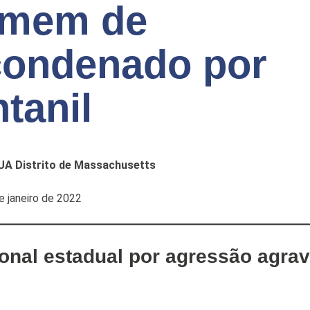
omem de
condenado por
ntanil
UA Distrito de Massachusetts
 janeiro de 2022
onal estadual por agressão agra