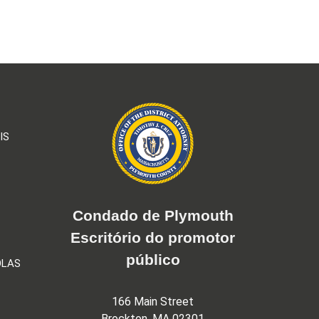
IS
Condado de Plymouth
Escritório do promotor
público
OLAS
166 Main Street
Brockton, MA 02301