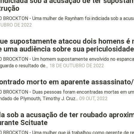
indiciada sob a acusação de ter suposta
trução
 BROCKTON - Uma mulher de Raynham foi indiciada sob a acusa
TUBRO DE 2022
e supostamente atacou dois homens é 
e uma audiência sobre sua periculosidade
20 BROCKTON - Um homem supostamente envolvido no espanca
uarda o resultado de...
18 DE OUTUBRO DE 2022
ontrado morto em aparente assassinato/
0 BROCKTON - Duas pessoas foram encontradas mortas em um a
ndado de Plymouth, Timothy J. Cruz...
09 OUT, 2022
ada sob a acusação de ter roubado apro
urante Scituate
 BROCKTON - Uma mulher que já trabalhou como gerente de rest