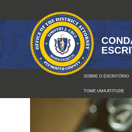
Pular
para
o
conteúdo
COND
ESCR
SOBRE O ESCRITÓRIO
TOME UMA ATITUDE