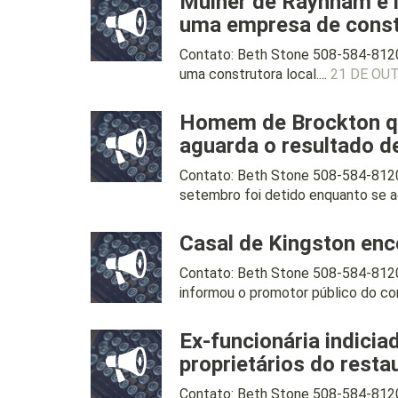
Mulher de Raynham é 
uma empresa de cons
Contato: Beth Stone 508-584-8120
uma construtora local....
21 DE OU
Homem de Brockton qu
aguarda o resultado d
Contato: Beth Stone 508-584-81
setembro foi detido enquanto se ag
Casal de Kingston enc
Contato: Beth Stone 508-584-812
informou o promotor público do co
Ex-funcionária indici
proprietários do resta
Contato: Beth Stone 508-584-8120