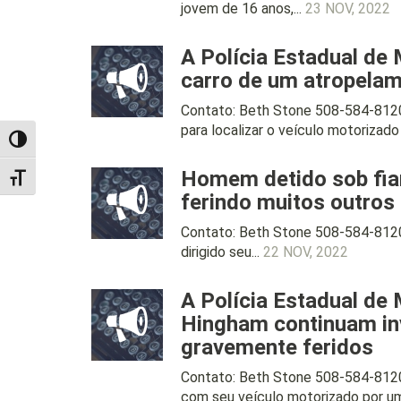
jovem de 16 anos,...
23 NOV, 2022
A Polícia Estadual de 
carro de um atropelam
Contato: Beth Stone 508-584-8120
para localizar o veículo motorizado 
TOGGLE HIGH CONTRAST
Homem detido sob fian
TOGGLE FONT SIZE
ferindo muitos outros
Contato: Beth Stone 508-584-8120
dirigido seu...
22 NOV, 2022
A Polícia Estadual de
Hingham continuam inv
gravemente feridos
Contato: Beth Stone 508-584-8120
com seu veículo motorizado por um