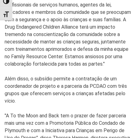
TOGGLE HIGH CONTRAST
profissionais de serviços humanos, agentes da lei,
educadores e membros da comunidade que se preocupam
TOGGLE FONT SIZE
com a segurança e o apoio às crianças e suas famílias. A
Drug Endangered Children Alliance terá um impacto
tremendo na conscientização da comunidade sobre a
necessidade de manter as crianças seguras, juntamente
com treinamentos aprimorados e defesa da minha equipe
no Family Resource Center. Estamos ansiosos por uma
colaboração fortalecida para todas as partes."
Além disso, o subsídio permite a contratação de um
coordenador de projeto e a parceria da PCDAO com três
grupos que oferecem serviços a crianças afetadas pelo
vício.
"A To the Moon and Back tem o prazer de fazer parceria
mais uma vez com a Promotoria Pública do Condado de
Plymouth e com a Iniciativa para Crianças em Perigo de
Uso de Drogas", disse Theresa Harmon, diretora executiva