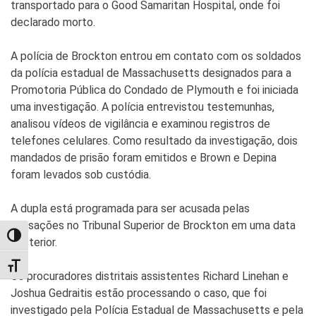
transportado para o Good Samaritan Hospital, onde foi
declarado morto.
A polícia de Brockton entrou em contato com os soldados
da polícia estadual de Massachusetts designados para a
Promotoria Pública do Condado de Plymouth e foi iniciada
uma investigação. A polícia entrevistou testemunhas,
analisou vídeos de vigilância e examinou registros de
telefones celulares. Como resultado da investigação, dois
mandados de prisão foram emitidos e Brown e Depina
foram levados sob custódia.
A dupla está programada para ser acusada pelas
acusações no Tribunal Superior de Brockton em uma data
TOGGLE HIGH CONTRAST
posterior.
TOGGLE FONT SIZE
Os procuradores distritais assistentes Richard Linehan e
Joshua Gedraitis estão processando o caso, que foi
investigado pela Polícia Estadual de Massachusetts e pela