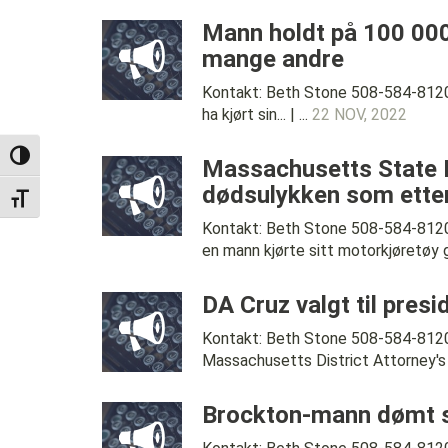
Mann holdt på 100 000 d
mange andre
Kontakt: Beth Stone 508-584-8120 
ha kjørt sin... | ...
22 NOV, 2022
TOGGLE HIGH CONTRAST
Massachusetts State P
dødsulykken som etterl
TOGGLE FONT SIZE
Kontakt: Beth Stone 508-584-8120
en mann kjørte sitt motorkjøretøy g
DA Cruz valgt til pres
Kontakt: Beth Stone 508-584-8120 
Massachusetts District Attorney's A
Brockton-mann dømt so