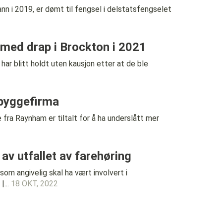
i 2019, er dømt til fengsel i delstatsfengselet
e med drap i Brockton i 2021
litt holdt uten kausjon etter at de ble
 byggefirma
 Raynham er tiltalt for å ha underslått mer
v utfallet av farehøring
angivelig skal ha vært involvert i
|...
18 OKT, 2022