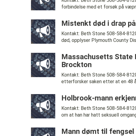
Kontakt: Beth Stone 508-584-812
forbindelse med et forsøk på væpnet 
Mistenkt død i drap på
Kontakt: Beth Stone 508-584-8120 
død, opplyser Plymouth County Distr
Massachusetts State Po
Brockton
Kontakt: Beth Stone 508-584-81
etterforsker saken etter at en 48 år
Holbrook-mann erkjenn
Kontakt: Beth Stone 508-584-812
om at han har hatt seksuell omgang
Mann dømt til fengsel 