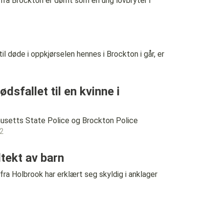
 Brockton er dømt som en ung lovbryter i
øde i oppkjørselen hennes i Brockton i går, er
sfallet til en kvinne i
etts State Police og Brockton Police
22
tekt av barn
olbrook har erklært seg skyldig i anklager