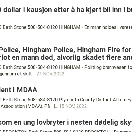
ollar i kausjon etter å ha kjørt bil inn i
Beth Stone 508-584-8120 HINGHAM - En mann holdes i varetekt 
olice, Hingham Police, Hingham Fire fort
ot en mann død, alvorlig skadet flere an
 Beth Stone 508-584-8120 HINGHAM - Politi og brannvesen for
jennom et skilt....
21 NOV, 2022
ident i MDAA
Beth Stone 508-584-8120 Plymouth County District Attorney Timo
ssociation (MDAA). På... |...
15 NOV, 2022
m en ung lovbryter i nesten dødelig sky