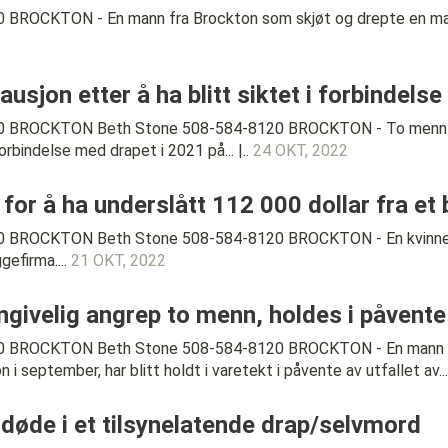
BROCKTON - En mann fra Brockton som skjøt og drepte en mann 
usjon etter å ha blitt siktet i forbindels
0 BROCKTON Beth Stone 508-584-8120 BROCKTON - To menn har b
orbindelse med drapet i 2021 på... |..
24 OKT, 2022
 for å ha underslått 112 000 dollar fra et
 BROCKTON Beth Stone 508-584-8120 BROCKTON - En kvinne fra
gefirma....
21 OKT, 2022
velig angrep to menn, holdes i påvente a
0 BROCKTON Beth Stone 508-584-8120 BROCKTON - En mann som 
 september, har blitt holdt i varetekt i påvente av utfallet av... 
døde i et tilsynelatende drap/selvmord