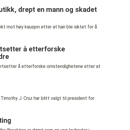
 butikk, drept en mann og skadet
mot høy kausjon etter at han ble siktet for å
setter å etterforske
dre
tsetter å etterforske omstendighetene etter at
thy J. Cruz har blitt valgt til president for
ting