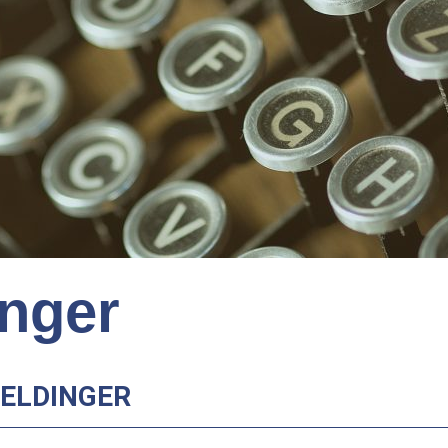
nger
MELDINGER