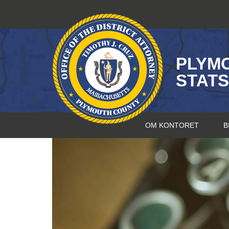
Hopp
til
innhold
PLYM
STAT
OM KONTORET
B