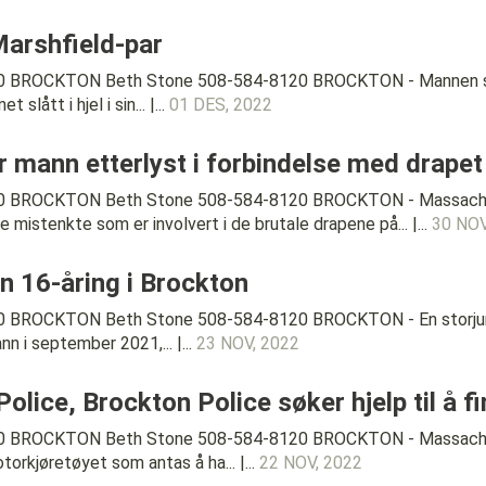
Marshfield-par
0 BROCKTON Beth Stone 508-584-8120 BROCKTON - Mannen som 
lått i hjel i sin... |...
01 DES, 2022
r mann etterlyst i forbindelse med drapet 
20 BROCKTON Beth Stone 508-584-8120 BROCKTON - Massachuse
 mistenkte som er involvert i de brutale drapene på... |...
30 NOV
 en 16-åring i Brockton
 BROCKTON Beth Stone 508-584-8120 BROCKTON - En storjury ha
 i september 2021,... |...
23 NOV, 2022
ice, Brockton Police søker hjelp til å fin
20 BROCKTON Beth Stone 508-584-8120 BROCKTON - Massachuse
otorkjøretøyet som antas å ha... |...
22 NOV, 2022