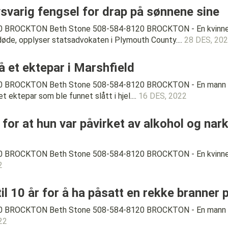
vsvarig fengsel for drap på sønnene sine
 BROCKTON Beth Stone 508-584-8120 BROCKTON - En kvinne fra
 døde, opplyser statsadvokaten i Plymouth County....
28 DES, 20
å et ektepar i Marshfield
0 BROCKTON Beth Stone 508-584-8120 BROCKTON - En mann fra 
 ektepar som ble funnet slått i hjel....
16 DES, 2022
 for at hun var påvirket av alkohol og nar
 BROCKTON Beth Stone 508-584-8120 BROCKTON - En kvinne fra 
2
il 10 år for å ha påsatt en rekke branner
 BROCKTON Beth Stone 508-584-8120 BROCKTON - En mann fra Fa
22