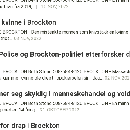
0 BROCKTON Beth Stone 508-584-8120 BROCKTON - En mann fra
ran fra 2019,... |...
10 NOV, 2022
 kvinne i Brockton
BROCKTON - Den mistenkte mannen som knivstakk en kvinne til d
ict....
03 NOV, 2022
lice og Brockton-politiet etterforsker død
20 BROCKTON Beth Stone 508-584-8120 BROCKTON - Massachus
 gammel kvinne ble drept i oppkjørselen sin i dag....
02 NOV, 20
er seg skyldig i menneskehandel og vold
0 BROCKTON Beth Stone 508-584-8120 BROCKTON - En mann fra H
 med en 14-åring....
31. OKTOBER 2022
for drap i Brockton