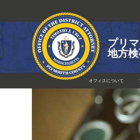
コ
ン
テ
ン
ツ
プリマ
へ
ス
地方検
キ
ッ
プ
オフィスについて