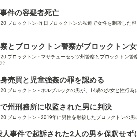
事件の容疑者死亡
4-8120 ブロックトン-昨日ブロックトンの私道で女性を刺殺
警察とブロックトン警察がブロックトン女
4-8120 ブロックトン - マサチューセッツ州警察とブロックト
022
身売買と児童強姦の罪を認める
-8120 ブロックトン - ホルブルックの男が、14歳の少女と性
で州刑務所に収監された男に判決
-8120 ブロックトン - 2019年に男性を射殺したブロックト
ン殺人事件で起訴された2人の男を保釈せず