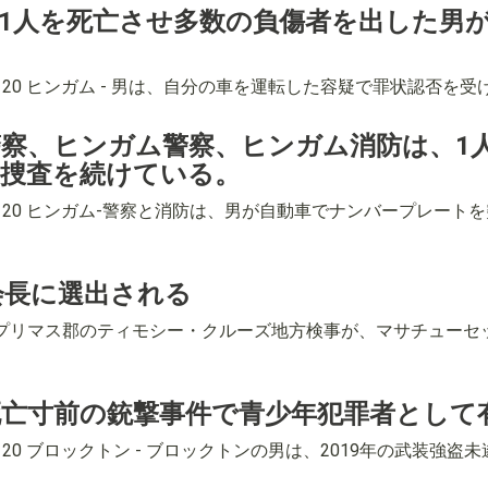
1人を死亡させ多数の負傷者を出した男が
4-8120 ヒンガム - 男は、自分の車を運転した容疑で罪状認
察、ヒンガム警察、ヒンガム消防は、1
捜査を続けている。
4-8120 ヒンガム-警察と消防は、男が自動車でナンバープレ
会長に選出される
584-8120 プリマス郡のティモシー・クルーズ地方検事が、マサチ
亡寸前の銃撃事件で青少年犯罪者として
4-8120 ブロックトン - ブロックトンの男は、2019年の武