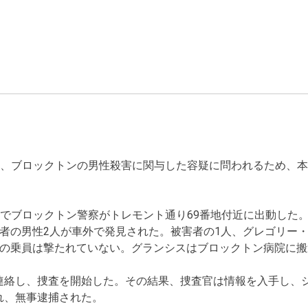
、ブロックトンの男性殺害に関与した容疑に問われるため、本
の通報でブロックトン警察がトレモント通り69番地付近に出動した
者の男性2人が車外で発見された。被害者の1人、グレゴリー・
の乗員は撃たれていない。グランシスはブロックトン病院に搬
連絡し、捜査を開始した。その結果、捜査官は情報を入手し、シ
れ、無事逮捕された。