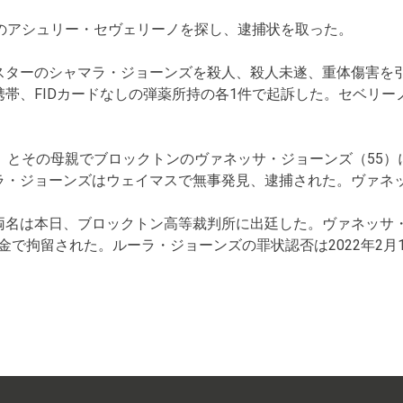
歳のアシュリー・セヴェリーノを探し、逮捕状を取った。
スターのシャマラ・ジョーンズを殺人、殺人未遂、重体傷害を
帯、FIDカードなしの弾薬所持の各1件で起訴した。セベリー
）とその母親でブロックトンのヴァネッサ・ジョーンズ（55
ラ・ジョーンズはウェイマスで無事発見、逮捕された。ヴァネ
両名は本日、ブロックトン高等裁判所に出廷した。ヴァネッサ
釈金で拘留された。ルーラ・ジョーンズの罪状認否は2022年2