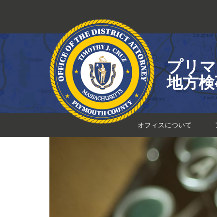
コ
ン
テ
ン
ツ
プリマ
へ
ス
地方検
キ
ッ
プ
オフィスについて