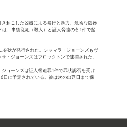
引き起こした凶器による暴行と暴力、危険な凶器
ノは、事後従犯（殺人）と証人脅迫の各1件で起
）に令状が発行された。シャマラ・ジョーンズもヴ
ッサ・ジョーンズはブロックトンで逮捕された。
・ジョーンズは証人脅迫罪1件で罪状認否を受け
月16日に予定されている。彼は次の出廷日まで保