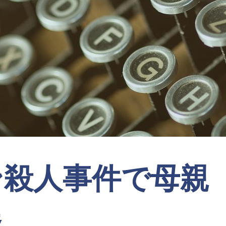
ン殺人事件で母親
廷