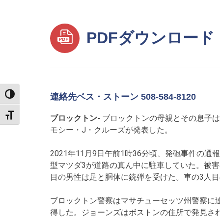
PDFダウンロード
TOGGLE HIGH CONTRAST
連絡先ベス・ストーン 508-584-8120
TOGGLE FONT SIZE
ブロックトン-
ブロックトンの母親とその息子は
モシー・J・クルーズが発表した。
2021年11月9日午前1時36分頃、発砲事件
型マツダ3が道路の真ん中に駐車していた。被害
目の男性は足と胴体に銃弾を受けた。車の3人目
ブロックトン警察はマサチューセッツ州警察に
得した。ジョーンズはボストンの住所で発見さ