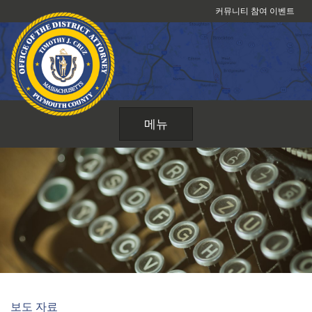
콘
커뮤니티 참여 이벤트
텐
츠
로
건
너
뛰
메뉴
기
보도 자료