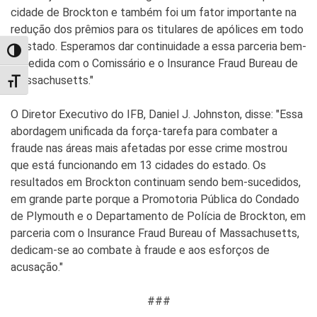
cidade de Brockton e também foi um fator importante na
redução dos prêmios para os titulares de apólices em todo
o estado. Esperamos dar continuidade a essa parceria bem-
TOGGLE HIGH CONTRAST
sucedida com o Comissário e o Insurance Fraud Bureau de
Massachusetts."
TOGGLE FONT SIZE
O Diretor Executivo do IFB, Daniel J. Johnston, disse: "Essa
abordagem unificada da força-tarefa para combater a
fraude nas áreas mais afetadas por esse crime mostrou
que está funcionando em 13 cidades do estado. Os
resultados em Brockton continuam sendo bem-sucedidos,
em grande parte porque a Promotoria Pública do Condado
de Plymouth e o Departamento de Polícia de Brockton, em
parceria com o Insurance Fraud Bureau of Massachusetts,
dedicam-se ao combate à fraude e aos esforços de
acusação."
###