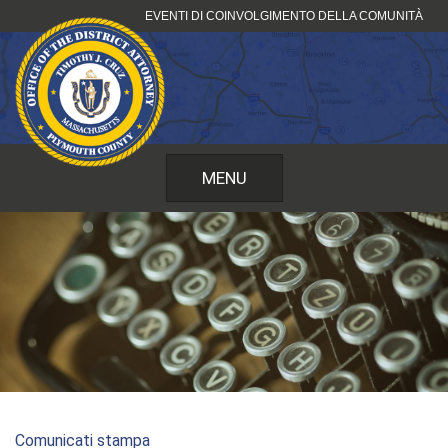
Vai
EVENTI DI COINVOLGIMENTO DELLA COMUNITÀ
al
contenuto
MENU
Comunicati stampa