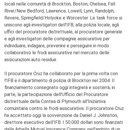
locali nelle comunità di Brockton, Boston, Chelsea, Fall
River/New Bedford, Lawrence, Lowell, Lynn, Randolph,
Revere, Springfield/Holyoke e Worcester. Le task force si
uniscono agli investigatori dell'IFB, alla polizia locale, agli
uffici del procuratore distrettuale, al procuratore generale
e agli investigatori delle compagnie assicurative per
individuare, indagare, prevenire e perseguire in modo
collaborativo le frodi assicurative nel mercato delle
assicurazioni auto residue.
Il procuratore Cruz ha collaborato per la prima volta con
l'IFB e il dipartimento di polizia di Brockton nel 2004. Il
finanziamento consegnato oggi integrerà e sosterrà, in
parte, la partecipazione dell'Ufficio del Procuratore
distrettuale della Contea di Plymouth all'Iniziativa
comunitaria contro le frodi assicurative. Il procuratore Cruz
ha accettato oggi la sovvenzione da Daniel J. Johnston,
direttore esecutivo dell'IFB. I 50.000 dollari sono finanziati
dalla Arbella Mutual Insurance Company, nell'ambito di un