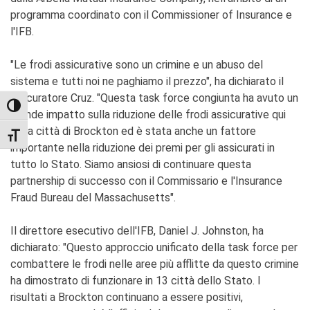
programma coordinato con il Commissioner of Insurance e
l'IFB.
"Le frodi assicurative sono un crimine e un abuso del
sistema e tutti noi ne paghiamo il prezzo", ha dichiarato il
procuratore Cruz. "Questa task force congiunta ha avuto un
TOGGLE HIGH CONTRAST
grande impatto sulla riduzione delle frodi assicurative qui
nella città di Brockton ed è stata anche un fattore
TOGGLE FONT SIZE
importante nella riduzione dei premi per gli assicurati in
tutto lo Stato. Siamo ansiosi di continuare questa
partnership di successo con il Commissario e l'Insurance
Fraud Bureau del Massachusetts".
Il direttore esecutivo dell'IFB, Daniel J. Johnston, ha
dichiarato: "Questo approccio unificato della task force per
combattere le frodi nelle aree più afflitte da questo crimine
ha dimostrato di funzionare in 13 città dello Stato. I
risultati a Brockton continuano a essere positivi,