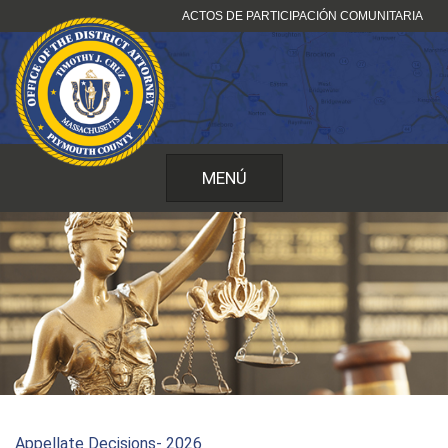
Ir
ACTOS DE PARTICIPACIÓN COMUNITARIA
al
contenido
MENÚ
Appellate Decisions- 2026