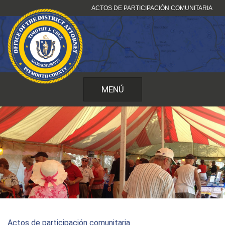
Ir
ACTOS DE PARTICIPACIÓN COMUNITARIA
al
contenido
MENÚ
Actos de participación comunitaria