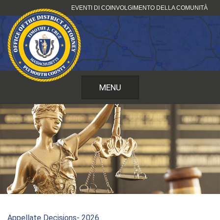
Vai
EVENTI DI COINVOLGIMENTO DELLA COMUNITÀ
al
contenuto
MENU
Appellate Decisions- 2026