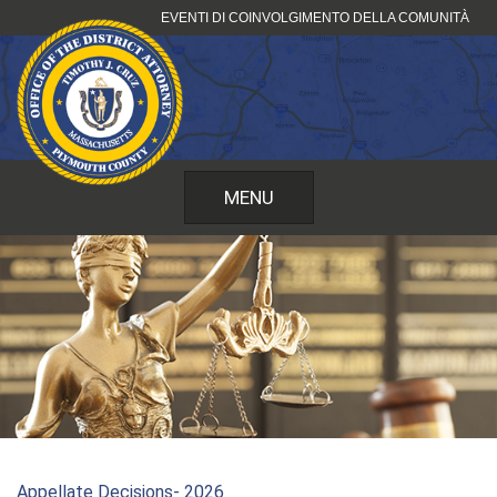
Vai
EVENTI DI COINVOLGIMENTO DELLA COMUNITÀ
al
contenuto
MENU
Appellate Decisions- 2026