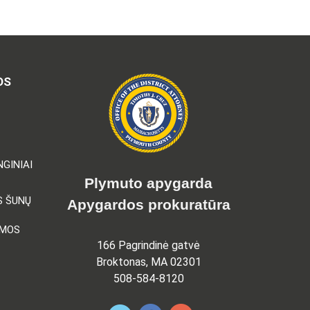
OS
GINIAI
Plymuto apygarda
S ŠUNŲ
Apygardos prokuratūra
AMOS
166 Pagrindinė gatvė
Broktonas, MA 02301
508-584-8120