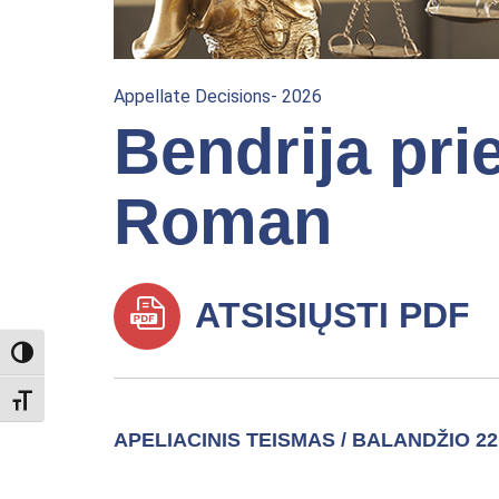
Appellate Decisions- 2026
Bendrija pri
Roman
ATSISIŲSTI PDF
TOGGLE HIGH CONTRAST
TOGGLE FONT SIZE
APELIACINIS TEISMAS / BALANDŽIO 22,