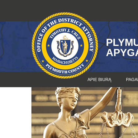
Pereiti
prie
turinio
PLYM
APYG
APIE BIURĄ
PAGA