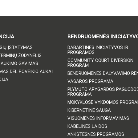
NCIJA
BENDRUOMENĖS INICIATYV
ISIŲ ĮSTATYMAS
DABARTINĖS INICIATYVOS IR
PROGRAMOS
TERMINŲ ŽODYNĖLIS
COMMUNITY COURT DIVERSION
ŠAUKIMO GAVIMAS
PROGRAM
MAS DĖL POVEIKIO AUKAI
BENDRUOMENĖS DALYVAVIMO REN
CIJA
VASAROS PROGRAMA
PLYMUTO APYGARDOS PAGUODO
PROGRAMA
MOKYKLOSE VYKDOMOS PROGR
KIBERNETINĖ SAUGA
VISUOMENĖS INFORMAVIMAS
KABELINĖS LAIDOS
ANKSTESNĖS PROGRAMOS