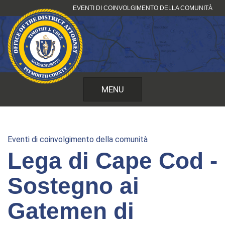
Vai
EVENTI DI COINVOLGIMENTO DELLA COMUNITÀ
al
contenuto
MENU
Eventi di coinvolgimento della comunità
Lega di Cape Cod -
Sostegno ai
Gatemen di