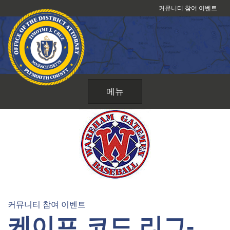
콘
커뮤니티 참여 이벤트
텐
츠
로
건
너
뛰
메뉴
기
커뮤니티 참여 이벤트
케이프 코드 리그-