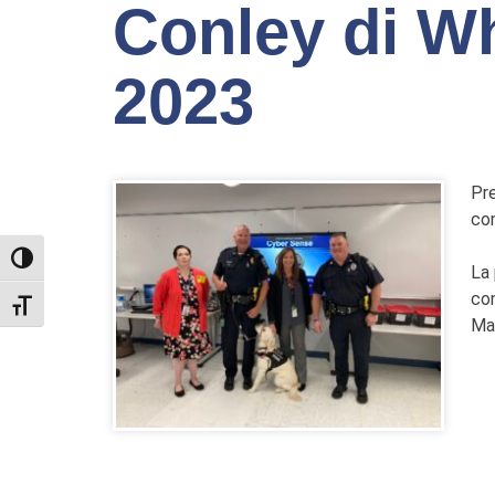
Conley di Wh
2023
Pre
con
TOGGLE HIGH CONTRAST
La 
con
TOGGLE FONT SIZE
Mar