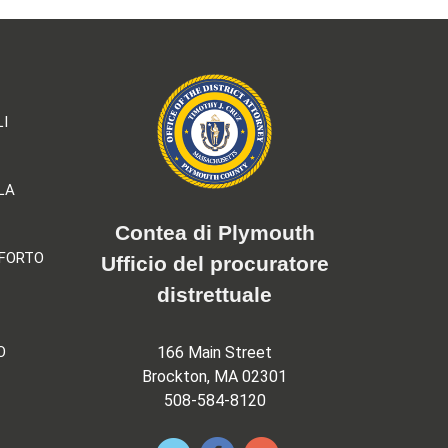
LI
LA
Contea di Plymouth
NFORTO
Ufficio del procuratore
distrettuale
O
166 Main Street
Brockton, MA 02301
508-584-8120