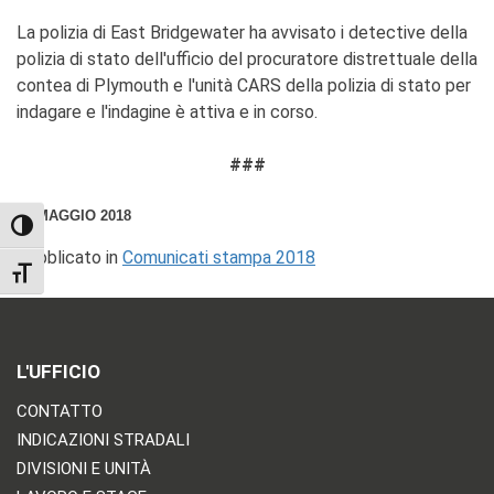
La polizia di East Bridgewater ha avvisato i detective della
polizia di stato dell'ufficio del procuratore distrettuale della
contea di Plymouth e l'unità CARS della polizia di stato per
indagare e l'indagine è attiva e in corso.
###
19 MAGGIO 2018
TOGGLE HIGH CONTRAST
Pubblicato in
Comunicati stampa 2018
TOGGLE FONT SIZE
L'UFFICIO
CONTATTO
INDICAZIONI STRADALI
DIVISIONI E UNITÀ