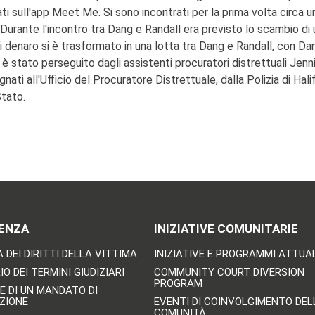
i sull'app Meet Me. Si sono incontrati per la prima volta circa u
ang. Durante l'incontro tra Dang e Randall era previsto lo scambio 
enaro si è trasformato in una lotta tra Dang e Randall, con Dan
aso è stato perseguito dagli assistenti procuratori distrettuali 
ati all'Ufficio del Procuratore Distrettuale, dalla Polizia di Hali
Stato.
ENZA
INIZIATIVE COMUNITARIE
 DEI DIRITTI DELLA VITTIMA
INIZIATIVE E PROGRAMMI ATTUA
O DEI TERMINI GIUDIZIARI
COMMUNITY COURT DIVERSION
PROGRAM
E DI UN MANDATO DI
ZIONE
EVENTI DI COINVOLGIMENTO DEL
COMUNITÀ