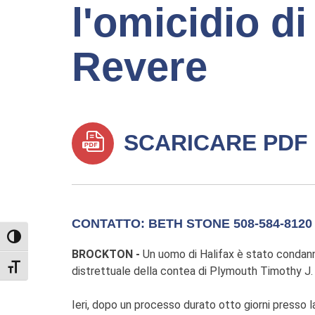
l'omicidio d
Revere
SCARICARE PDF
CONTATTO: BETH STONE 508-584-8120
TOGGLE HIGH CONTRAST
BROCKTON -
Un uomo di Halifax è stato condanna
TOGGLE FONT SIZE
distrettuale della contea di Plymouth Timothy J. 
Ieri, dopo un processo durato otto giorni presso l