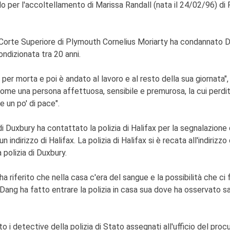
o per l'accoltellamento di Marissa Randall (nata il 24/02/96) d
la Corte Superiore di Plymouth Cornelius Moriarty ha condannato 
ondizionata tra 20 anni.
a per morta e poi è andato al lavoro e al resto della sua giornata",
 come una persona affettuosa, sensibile e premurosa, la cui perdi
e un po' di pace".
di Duxbury ha contattato la polizia di Halifax per la segnalazione
indirizzo di Halifax. La polizia di Halifax si è recata all'indiri
 polizia di Duxbury.
a riferito che nella casa c'era del sangue e la possibilità che ci 
lui. Dang ha fatto entrare la polizia in casa sua dove ha osservat
i detective della polizia di Stato assegnati all'ufficio del procu