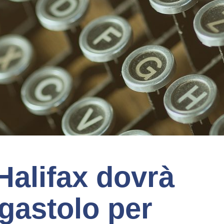
Halifax dovrà
rgastolo per