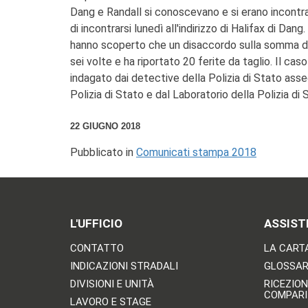
Dang e Randall si conoscevano e si erano incontrat
di incontrarsi lunedì all'indirizzo di Halifax di D
hanno scoperto che un disaccordo sulla somma di d
sei volte e ha riportato 20 ferite da taglio. Il c
indagato dai detective della Polizia di Stato assegn
Polizia di Stato e dal Laboratorio della Polizia di 
22 GIUGNO 2018
Pubblicato in
Comunicati stampa 2018
L'UFFICIO
ASSIST
CONTATTO
LA CARTA
INDICAZIONI STRADALI
GLOSSARI
DIVISIONI E UNITÀ
RICEZION
COMPARI
LAVORO E STAGE