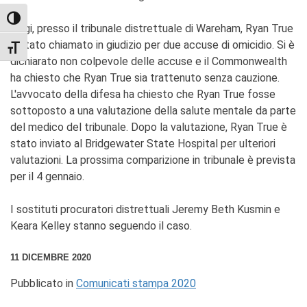
TOGGLE HIGH CONTRAST
Oggi, presso il tribunale distrettuale di Wareham, Ryan True
è stato chiamato in giudizio per due accuse di omicidio. Si è
TOGGLE FONT SIZE
dichiarato non colpevole delle accuse e il Commonwealth
ha chiesto che Ryan True sia trattenuto senza cauzione.
L'avvocato della difesa ha chiesto che Ryan True fosse
sottoposto a una valutazione della salute mentale da parte
del medico del tribunale. Dopo la valutazione, Ryan True è
stato inviato al Bridgewater State Hospital per ulteriori
valutazioni. La prossima comparizione in tribunale è prevista
per il 4 gennaio.
I sostituti procuratori distrettuali Jeremy Beth Kusmin e
Keara Kelley stanno seguendo il caso.
11 DICEMBRE 2020
Pubblicato in
Comunicati stampa 2020