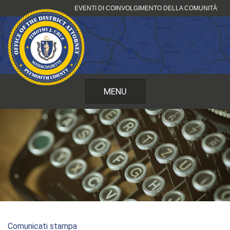
Vai
EVENTI DI COINVOLGIMENTO DELLA COMUNITÀ
al
contenuto
MENU
Comunicati stampa