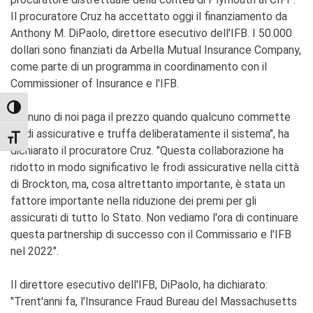
Il procuratore Cruz ha accettato oggi il finanziamento da
Anthony M. DiPaolo, direttore esecutivo dell'IFB. I 50.000
dollari sono finanziati da Arbella Mutual Insurance Company,
come parte di un programma in coordinamento con il
Commissioner of Insurance e l'IFB.
TOGGLE HIGH CONTRAST
"Ognuno di noi paga il prezzo quando qualcuno commette
frodi assicurative e truffa deliberatamente il sistema", ha
TOGGLE FONT SIZE
dichiarato il procuratore Cruz. "Questa collaborazione ha
ridotto in modo significativo le frodi assicurative nella città
di Brockton, ma, cosa altrettanto importante, è stata un
fattore importante nella riduzione dei premi per gli
assicurati di tutto lo Stato. Non vediamo l'ora di continuare
questa partnership di successo con il Commissario e l'IFB
nel 2022".
Il direttore esecutivo dell'IFB, DiPaolo, ha dichiarato:
"Trent'anni fa, l'Insurance Fraud Bureau del Massachusetts