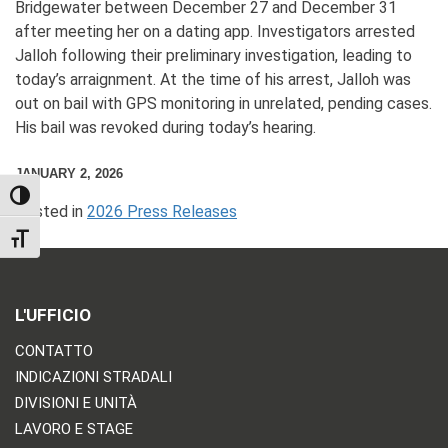
Bridgewater between December 27 and December 31
after meeting her on a dating app. Investigators arrested
Jalloh following their preliminary investigation, leading to
today’s arraignment. At the time of his arrest, Jalloh was
out on bail with GPS monitoring in unrelated, pending cases.
His bail was revoked during today’s hearing.
JANUARY 2, 2026
TOGGLE HIGH CONTRAST
Posted in
2026 Press Releases
TOGGLE FONT SIZE
L'UFFICIO
CONTATTO
INDICAZIONI STRADALI
DIVISIONI E UNITÀ
LAVORO E STAGE