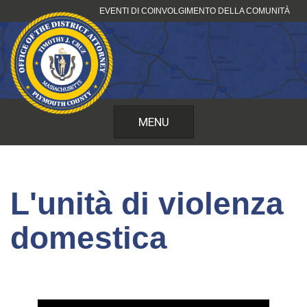
Vai
EVENTI DI COINVOLGIMENTO DELLA COMUNITÀ
al
contenuto
MENU
L'unità di violenza
domestica