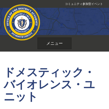
コ
コミュニティ参加型イベント
ン
テ
ン
ツ
へ
ス
メニュー
キ
ッ
プ
ドメスティック・
バイオレンス・ユ
ニット