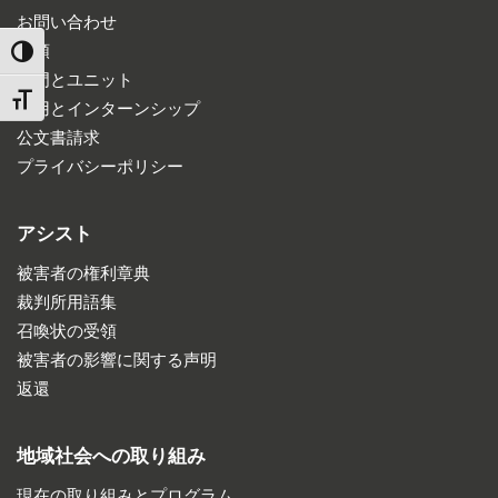
お問い合わせ
道順
TOGGLE HIGH CONTRAST
部門とユニット
TOGGLE FONT SIZE
雇用とインターンシップ
公文書請求
プライバシーポリシー
アシスト
被害者の権利章典
裁判所用語集
召喚状の受領
被害者の影響に関する声明
返還
地域社会への取り組み
現在の取り組みとプログラム