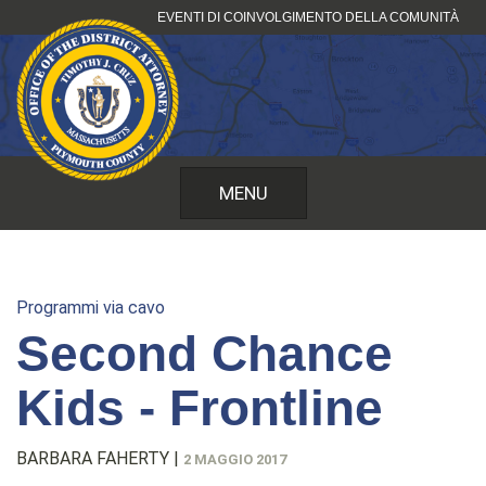
Vai
EVENTI DI COINVOLGIMENTO DELLA COMUNITÀ
al
contenuto
MENU
Programmi via cavo
Second Chance
Kids - Frontline
BARBARA FAHERTY
|
2 MAGGIO 2017