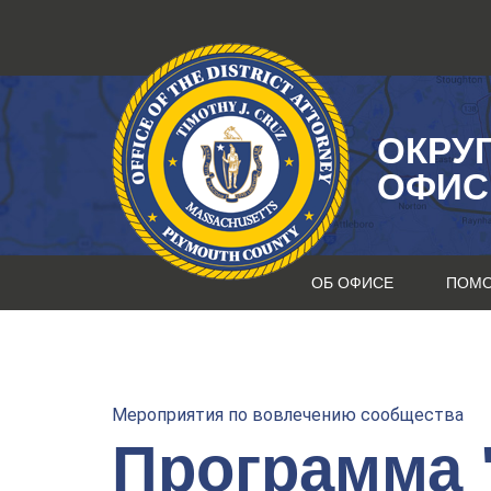
Перейти
к
содержанию
ОКРУ
ОФИС
ОБ ОФИСЕ
ПОМ
Мероприятия по вовлечению сообщества
Программа 