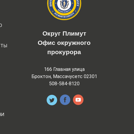
Ю
Округ Плимут
Офис окружного
РТЫ
прокурора
166 Главная улица
Броктон, Массачусетс 02301
508-584-8120
НИ