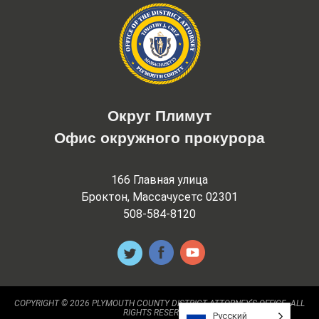
Округ Плимут
Офис окружного прокурора
166 Главная улица
Броктон, Массачусетс 02301
508-584-8120
COPYRIGHT © 2026 PLYMOUTH COUNTY DISTRICT ATTORNEY'S OFFICE. ALL
RIGHTS RESERVED.
Русский