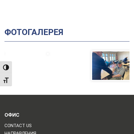
ФОТОГАЛЕРЕЯ
TOGGLE HIGH CONTRAST
TOGGLE FONT SIZE
ОФИС
CONTACT US
НАПРАВЛЕНИЯ