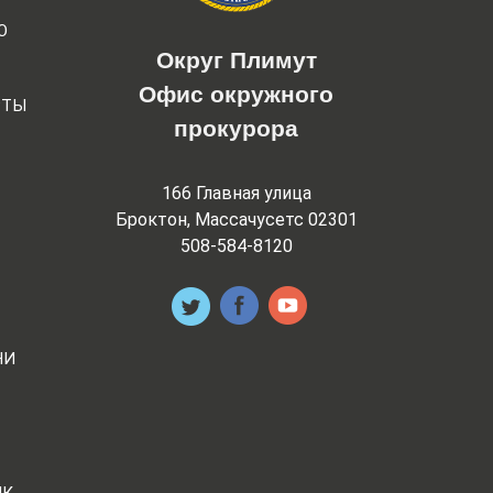
Ю
Округ Плимут
Офис окружного
РТЫ
прокурора
166 Главная улица
Броктон, Массачусетс 02301
508-584-8120
НИ