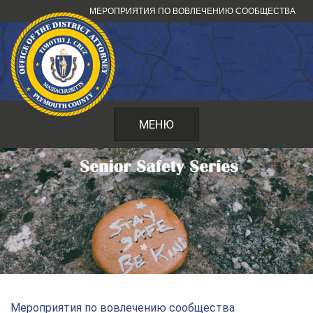
Перейти
МЕРОПРИЯТИЯ ПО ВОВЛЕЧЕНИЮ СООБЩЕСТВА
к
содержанию
МЕНЮ
Мероприятия по вовлечению сообщества