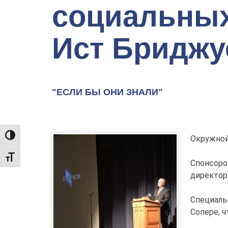
социальных
Ист Бриджу
"ЕСЛИ БЫ ОНИ ЗНАЛИ"
TOGGLE HIGH CONTRAST
Окружной
TOGGLE FONT SIZE
Спонсоро
директор
Специаль
Сопере, 