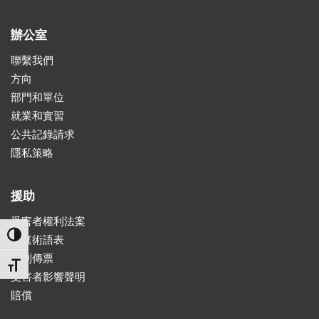
辦公室
聯繫我們
方向
部門和單位
就業和實習
公共記錄請求
隱私策略
援助
受害者權利法案
TOGGLE HIGH CONTRAST
法庭術語表
收到傳票
TOGGLE FONT SIZE
受害者影響聲明
賠償