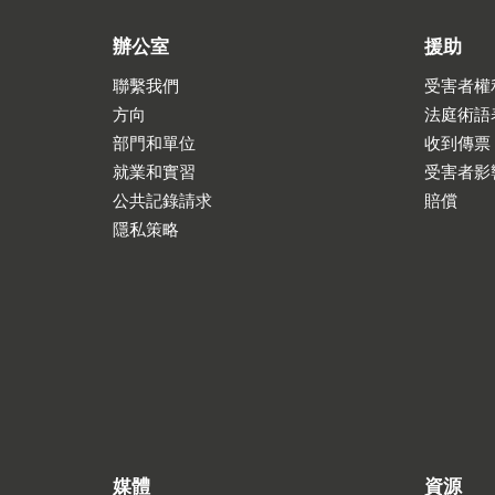
辦公室
援助
聯繫我們
受害者權
方向
法庭術語
部門和單位
收到傳票
就業和實習
受害者影
公共記錄請求
賠償
隱私策略
媒體
資源