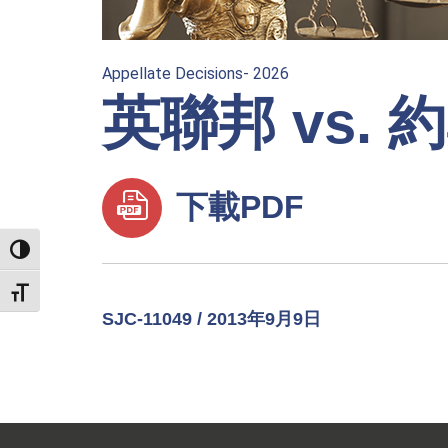
Appellate Decisions- 2026
英聯邦 vs.
下載PDF
TOGGLE HIGH CONTRAST
TOGGLE FONT SIZE
SJC-11049 / 2013年9月9日