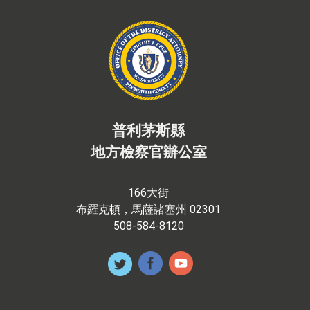
普利茅斯縣
地方檢察官辦公室
166大街
布羅克頓，馬薩諸塞州 02301
508-584-8120