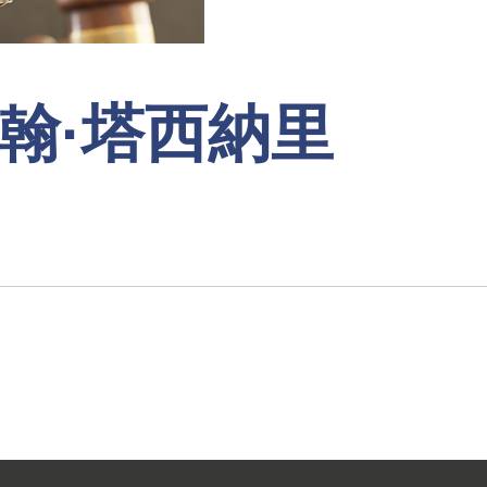
 約翰·塔西納里