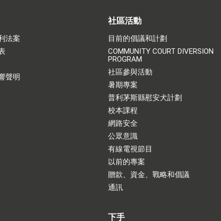
社區活動
利法案
目前的倡議和計劃
表
COMMUNITY COURT DIVERSION
PROGRAM
社區參與活動
響聲明
暑期專案
普利茅斯縣慰安犬計劃
校本課程
網路安全
公眾意識
有線電視節目
以前的專案
贈款、資金、戰略和倡議
通訊
下手