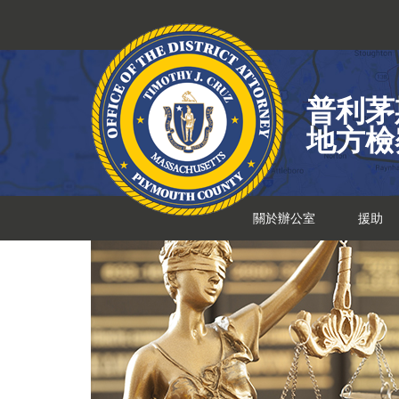
跳
到
內
容
普利茅
地方檢
關於辦公室
援助